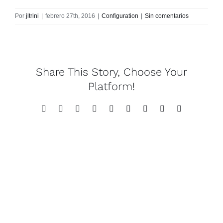
Por
jltrini
|
febrero 27th, 2016
|
Configuration
|
Sin comentarios
Share This Story, Choose Your
Platform!
Facebook
Twitter
Reddit
LinkedIn
WhatsApp
Tumblr
Pinterest
Vk
Correo
electrónico