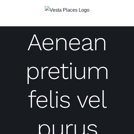
Saltar
al
contenido
Aenean
pretium
felis vel
purus