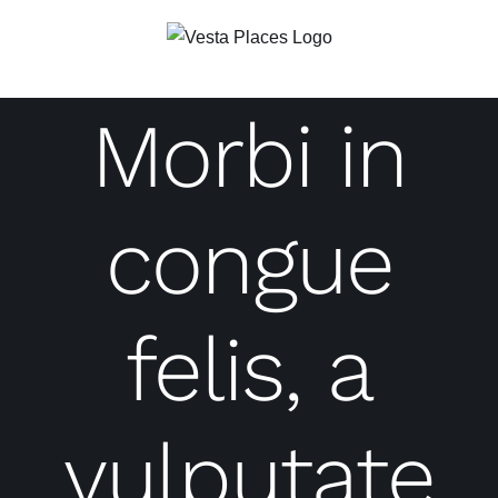
Saltar
al
contenido
Morbi in
congue
felis, a
vulputate